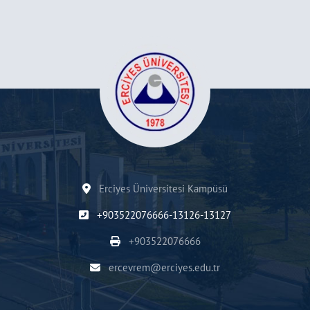
Erciyes Üniversitesi Kampüsü
+903522076666-13126-13127
+903522076666
ercevrem@erciyes.edu.tr