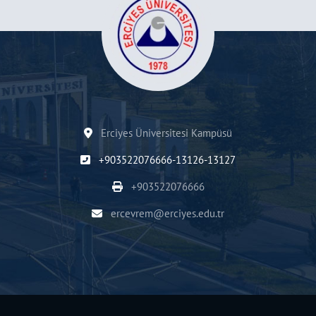
Erciyes Üniversitesi Kampüsü
+903522076666-13126-13127
+903522076666
ercevrem@erciyes.edu.tr