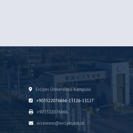
Erciyes Üniversitesi Kampüsü
+903522076666-13126-13127
+903522076666
ercevrem@erciyes.edu.tr