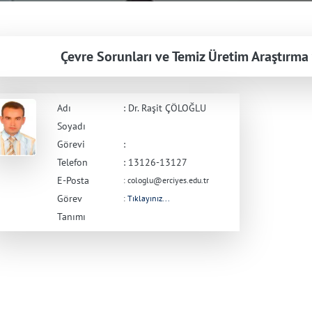
Çevre Sorunları ve Temiz Üretim Araştırm
Adı
: Dr. Raşit ÇÖLOĞLU
Soyadı
Görevi
:
Telefon
: 13126-13127
E-Posta
: cologlu@erciyes.edu.tr
Görev
:
Tıklayınız...
Tanımı