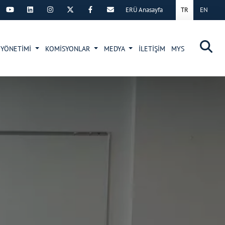
ERÜ Anasayfa
TR
EN
×
 YÖNETİMİ
KOMİSYONLAR
MEDYA
İLETİŞİM
MYS