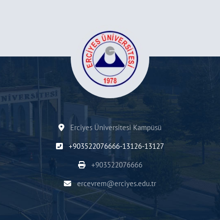
Erciyes Üniversitesi Kampüsü
+903522076666-13126-13127
+903522076666
ercevrem@erciyes.edu.tr