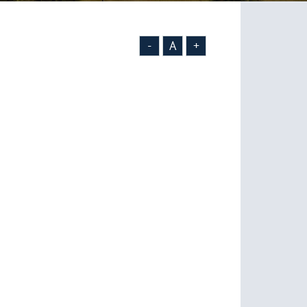
-
A
+