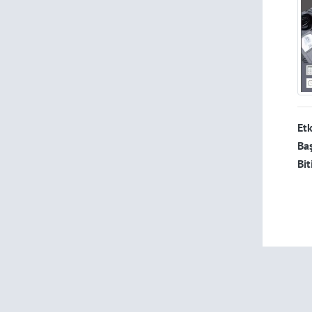
Etk
Baş
Bit