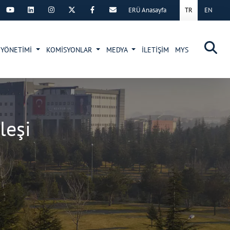
ERÜ Anasayfa
TR
EN
×
 YÖNETİMİ
KOMİSYONLAR
MEDYA
İLETİŞİM
MYS
leşi