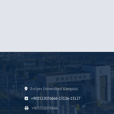
Erciyes Üniversitesi Kampüsü
+903522076666-13126-13127
+903522076666