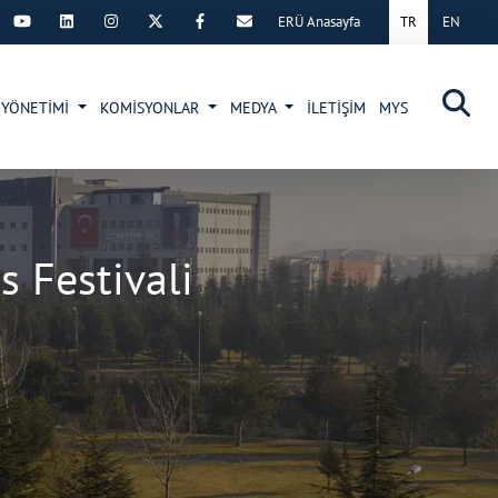
ERÜ Anasayfa
TR
EN
×
 YÖNETİMİ
KOMİSYONLAR
MEDYA
İLETİŞİM
MYS
s Festivali