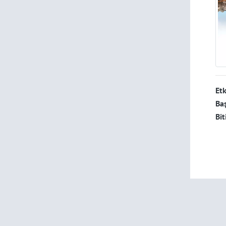
Etk
Baş
Bit