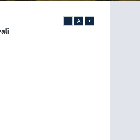
-
A
+
ali