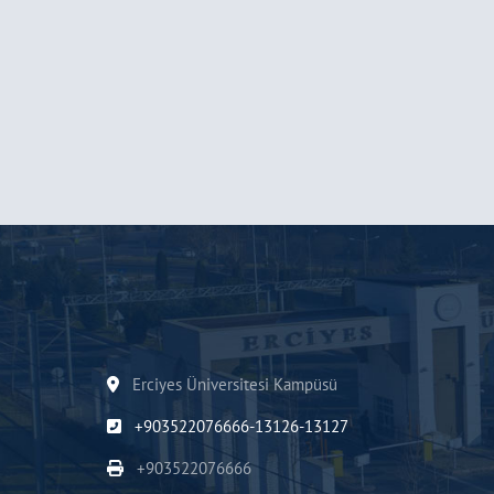
Erciyes Üniversitesi Kampüsü
+903522076666-13126-13127
+903522076666