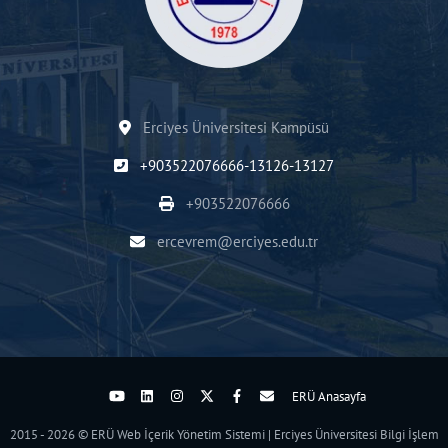
Erciyes Üniversitesi Kampüsü
+903522076666-13126-13127
+903522076666
ercevrem@erciyes.edu.tr
ERÜ Anasayfa
2015 - 2026 © ERÜ Web İçerik Yönetim Sistemi | Erciyes Üniversitesi Bilgi İşlem